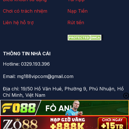
Chơi có trách nhiệm
Nạp Tiền
Liên hệ hỗ trợ
Rút tiền
THÔNG TIN NHÀ CÁI
Hotline: 0329.193.396
Email:
mg188vipcom@gmail.com
Địa chỉ: 19/50 Hồ Văn Huê, Phường 9, Phú Nhuận, Hồ
Chí Minh, Việt Nam
Website:
https://zu5.cn.com/
#MG188 #NhaCaiUyTin #CaCuocTheThao
#CasinoTrucTuyen #GameBaiDoiThuong #NoHu