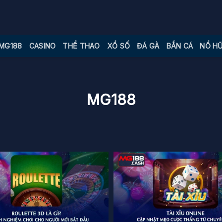
MG188
CASINO
THỂ THAO
XỔ SỐ
ĐÁ GÀ
BẮN CÁ
NỔ H
MG188