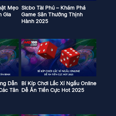
Nhật Mẹo
Sicbo Tài Phú – Khám Phá
 Gia
Game Săn Thưởng Thịnh
Hành 2025
ớng Dẫn
Bí Kíp Chơi Lắc Xí Ngầu Online
Các Tân
Dễ Ăn Tiền Cực Hot 2025