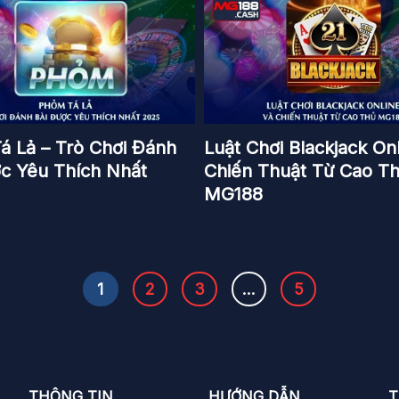
á Lả – Trò Chơi Đánh
Luật Chơi Blackjack On
ợc Yêu Thích Nhất
Chiến Thuật Từ Cao T
MG188
1
2
3
…
5
THÔNG TIN
HƯỚNG DẪN
T