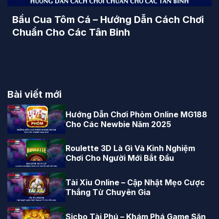
Bầu Cua Tôm Cá – Hướng Dẫn Cách Chơi
Chuẩn Cho Các Tân Binh
Bài viết mới
Hướng Dẫn Chơi Phỏm Online MG188
Cho Các Newbie Năm 2025
Roulette 3D Là Gì Và Kinh Nghiệm
Chơi Cho Người Mới Bắt Đầu
Tài Xỉu Online – Cập Nhật Mẹo Cược
Thắng Từ Chuyên Gia
Sicbo Tài Phú – Khám Phá Game Săn