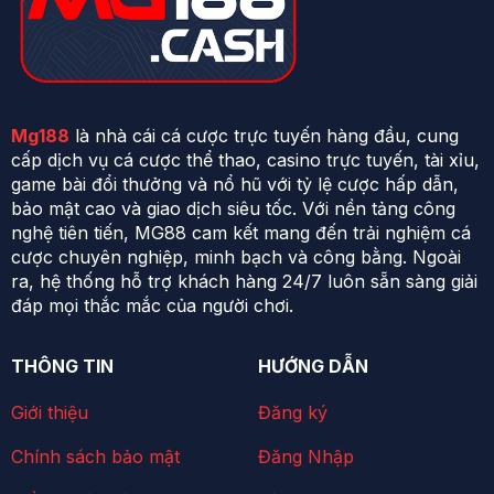
Mg188
là nhà cái cá cược trực tuyến hàng đầu, cung
cấp dịch vụ cá cược thể thao, casino trực tuyến, tài xỉu,
game bài đổi thưởng và nổ hũ với tỷ lệ cược hấp dẫn,
bảo mật cao và giao dịch siêu tốc. Với nền tảng công
nghệ tiên tiến, MG88 cam kết mang đến trải nghiệm cá
cược chuyên nghiệp, minh bạch và công bằng. Ngoài
ra, hệ thống hỗ trợ khách hàng 24/7 luôn sẵn sàng giải
đáp mọi thắc mắc của người chơi.
THÔNG TIN
HƯỚNG DẪN
Giới thiệu
Đăng ký
Chính sách bảo mật
Đăng Nhập