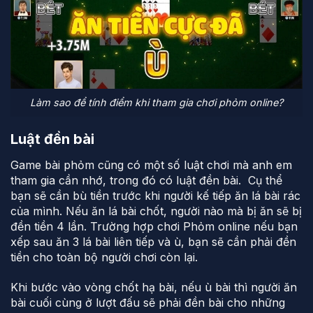
Làm sao để tính điểm khi tham gia chơi phỏm online?
Luật đền bài
Game bài phỏm cũng có một số luật chơi mà anh em
tham gia cần nhớ, trong đó có luật đền bài. Cụ thể
bạn sẽ cần bù tiền trước khi người kế tiếp ăn lá bài rác
của mình. Nếu ăn lá bài chốt, người nào mà bị ăn sẽ bị
đền tiền 4 lần. Trường hợp chơi Phỏm online nếu bạn
xếp sau ăn 3 lá bài liên tiếp và ù, bạn sẽ cần phải đền
tiền cho toàn bộ người chơi còn lại.
Khi bước vào vòng chốt hạ bài, nếu ù bài thì người ăn
bài cuối cùng ở lượt đấu sẽ phải đền bài cho những