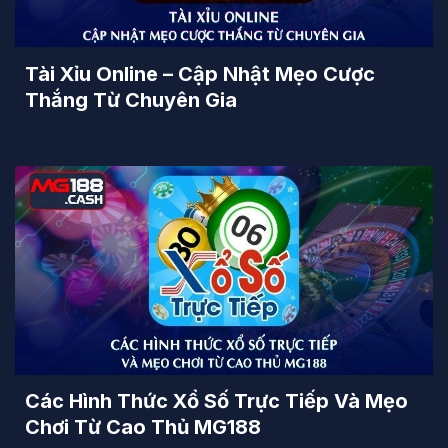
Tài Xỉu Online – Cập Nhật Mẹo Cược
Thắng Từ Chuyên Gia
Các Hình Thức Xổ Số Trực Tiếp Và Mẹo
Chơi Từ Cao Thủ MG188