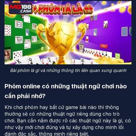
Bài phỏm là gì và những thông tin liên quan xung quanh
Phỏm online có những thuật ngữ chơi nào
cần phải nhớ?
Khi chơi phỏm hay bất cứ game bài nào thì thông
thường sẽ có những thuật ngữ riêng dùng cho trò
chơi. Bạn cần nắm được rõ các thuật ngữ này là gì, có
như vậy mới chơi đúng và tự xây dựng cho mình lối
đánh đặc sắc, thông minh riêng biệt.