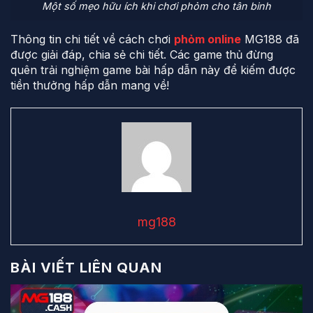
Một số mẹo hữu ích khi chơi phỏm cho tân binh
Thông tin chi tiết về cách chơi
phỏm online
MG188 đã
được giải đáp, chia sẻ chi tiết. Các game thủ đừng
quên trải nghiệm game bài hấp dẫn này để kiếm được
tiền thưởng hấp dẫn mang về!
mg188
BÀI VIẾT LIÊN QUAN