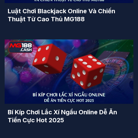
Luật Chơi Blackjack Online Và Chiến
Thuật Từ Cao Thủ MG188
Bí Kíp Chơi Lắc Xí Ngầu Online Dễ Ăn
Tiền Cực Hot 2025