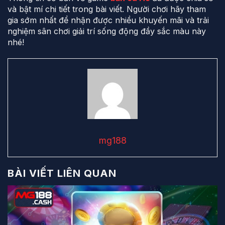
và bật mí chi tiết trong bài viết. Người chơi hãy tham
gia sớm nhất để nhận được nhiều khuyến mãi và trải
nghiệm sân chơi giải trí sống động đầy sắc màu này
nhé!
mg188
BÀI VIẾT LIÊN QUAN