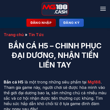
Bỏ
qua
nội
dung
ĐĂNG NHẬP
ĐĂNG KÝ
Trang chủ
»
Tin Tức
BẮN CÁ H5 – CHINH PHỤC
ĐẠI DƯƠNG, NHẬN TIỀN
LIỀN TAY
Bắn cá H5
là một trong những siêu phẩm tại
Mg188
.
Tham gia game này, người chơi sẽ được hòa mình vào
thế giới đại dương bao la, săn những chú cá nhiều màu
sắc và cơ hội nhận được tiền thưởng cực khủng. Tìm
hiểu sức hấp dẫn khó chối từ ở tựa game đình đám
này ngay sau đây!