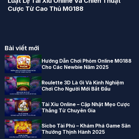
Luật Lệ Tài Xỉu Online Và Chiến Thuật
Cược Từ Cao Thủ MG188
Bài viết mới
Hướng Dẫn Chơi Phỏm Online MG188
Cho Các Newbie Năm 2025
Roulette 3D Là Gì Và Kinh Nghiệm
Chơi Cho Người Mới Bắt Đầu
Tài Xỉu Online – Cập Nhật Mẹo Cược
Thắng Từ Chuyên Gia
Sicbo Tài Phú – Khám Phá Game Săn
Thưởng Thịnh Hành 2025