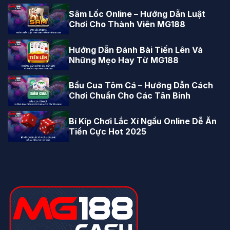
Sâm Lốc Online – Hướng Dẫn Luật
Chơi Cho Thành Viên MG188
Hướng Dẫn Đánh Bài Tiến Lên Và
Những Mẹo Hay Từ MG188
Bầu Cua Tôm Cá – Hướng Dẫn Cách
Chơi Chuẩn Cho Các Tân Binh
Bí Kíp Chơi Lắc Xí Ngầu Online Dễ Ăn
Tiền Cực Hot 2025