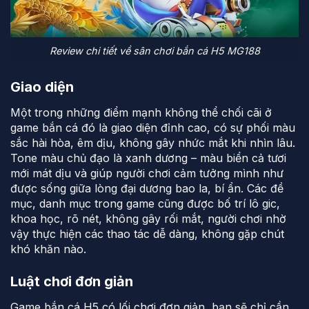
Review chi tiết về sân chơi bắn cá H5 MG188
Giao diện
Một trong những điểm mạnh không thể chối cãi ở
game bắn cá đó là giao diện đỉnh cao, có sự phối màu
sắc hài hòa, êm dịu, không gây nhức mắt khi nhìn lâu.
Tone màu chủ đạo là xanh dương – màu biển cả tươi
mới mát dịu và giúp người chơi cảm tưởng mình như
được sống giữa lòng đại dương bao la, bí ẩn. Các đề
mục, danh mục trong game cũng được bố trí lô gic,
khoa học, rõ nét, không gây rối mắt, người chơi nhờ
vậy thực hiện các thao tác dễ dàng, không gặp chút
khó khăn nào.
Luật chơi đơn giản
Game bắn cá H5 có lối chơi đơn giản, bạn sẽ chỉ cần