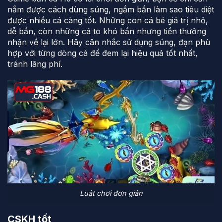
nắm được cách dùng súng, ngắm bắn làm sao tiêu diệt
được nhiều cá càng tốt. Những con cá bé giá trị nhỏ,
dễ bắn, còn những cá to khó bắn nhưng tiền thưởng
nhận về lại lớn. Hãy cân nhắc sử dụng súng, đạn phù
hợp với từng dòng cá để đem lại hiệu quả tốt nhất,
tránh lãng phí.
Luật chơi đơn giản
CSKH tốt