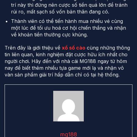
trí này thì đừng nên cược số tiền quá lớn để tránh
rủi ro, mất sạch số vốn bản thân đang có.
Thành viên có thể tiến hành mua nhiều vé cùng
một lúc để tối ưu hoá cơ hội chiến thắng và nhận
về khoản tiền thưởng cực khủng.
Trên đây là giới thiệu về
xổ số cào
cùng những thông
tin liên quan, kinh nghiệm đặt cược hữu ích nhất cho
người chơi. Hãy đến với nhà cái MG188 ngay từ hôm
nay để biết thêm nhiều tựa game mới lạ và nhận vô
vàn sản phẩm giải trí hấp dẫn chỉ có tại hệ thống.
mg188