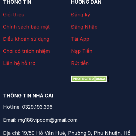
THÔNG TIN
HƯỚNG DẪN
Giới thiệu
Đăng ký
Chính sách bảo mật
Đăng Nhập
Điều khoản sử dụng
Tải App
Chơi có trách nhiệm
Nạp Tiền
Liên hệ hỗ trợ
Rút tiền
THÔNG TIN NHÀ CÁI
Hotline: 0329.193.396
Email:
mg188vipcom@gmail.com
Địa chỉ: 19/50 Hồ Văn Huê, Phường 9, Phú Nhuận, Hồ