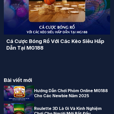
Cá Cược Bóng Rổ Với Các Kèo Siêu Hấp
Dẫn Tại MG188
Bài viết mới
Hướng Dẫn Chơi Phỏm Online MG188
Cho Các Newbie Năm 2025
Roulette 3D Là Gì Và Kinh Nghiệm
Chơi Cho Người Mới Bắt Đầu